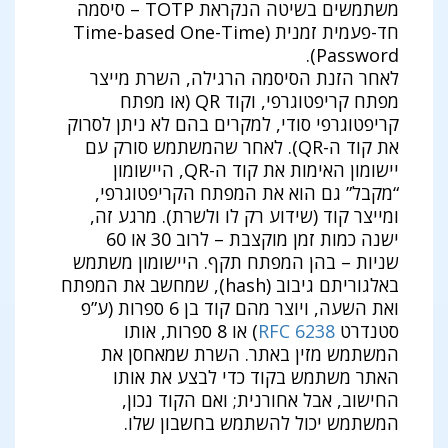
משתמשים בשיטה הנקראת TOTP – סיסמה
חד-פעמית זמנית (Time-based One-Time
Password).
לאחר הזנת הסיסמה הרגילה, השרת מייצר
מפתח קריפטוגרפי, וקוד QR (או מפתח
קריפטוגרפי סודי, למקרים בהם לא ניתן לסרוק
את קוד ה-QR). לאחר שהמשתמש סורק עם
יישומון האימות את קוד ה-QR, היישומון
“מקבל” גם הוא את המפתח הקריפטוגרפי,
ומייצר קוד (שידוע רק לו ולשרת). מרגע זה,
ישנה כמות זמן מוקצבת – לרוב 30 או 60
שניות – בהן המפתח תקף. היישומון משתמש
באלגוריתם גיבוב (hash), שמחשב את המפתח
ואת השעה, ויוצר מהם קוד בן 6 ספרות (ע”פ
סטנדרט
RFC 6238
) או 8 ספרות, אותו
המשתמש מזין באתר. השרת שמאחסן את
האתר משתמש בקוד כדי לבצע את אותו
החישוב, אבל אחורנית; ואם הקוד נכון,
המשתמש יכול להשתמש בחשבון שלו.