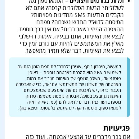
תלות בגורמים חיצוניים
– הסמארטפון נפל
לשלולית? הרשת הסלולרית קרסה? אתם לא
מקבלים הודעות SMS ממדינות מסוימות?
הסיסמה לדוא”ל החדש נשכחה? מפתח
ההצפנה הפיזי נשאר בבית? אם אין דרך נוספת
לבצע את האימות, אתם בבעיה. אימות דו-שלבי
מאלץ את המשתמשים להיות עם גורם זמין כדי
לבצע את האימות, דבר שלא תמיד מתאפשר.
למעשה, חיסרון נוסף, שניתן “לחבר” לתוספת הזמן הנחוצה
לשימוש ב-2FA הוא ההכרח באבטחה נוספת – באופן
פוטנציאלי, השלב הנוסף של האימות מגביר את רמות
האבטחה של חשבונו של המשתמש. עם זאת, כדי שהאבטחה
תעבוד כראוי, יש לאבטח גם את האמצעים שבאמצעותם
האימות מתבצע בפועל. אבטחה נוספת משמעה טרחה
נוספת, ועוד כמה דברים לדאוג להם (כמו נעילה ראויה
לסמארטפון, סיסמה חזקה למשתמש בלפטופ, וכיוצא בזה).
פגיעויות
אם כבר מדברים על אמצעי אבטחה, ועוד כזה