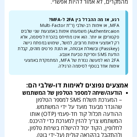
מהמקרים, לא אמור להיות אפשרי.
רגע, אז מה ההבדל בין 2FA ל-MFA?
MFA, או אימות רב-שלבי (ר”ת Multi-Factor
Authentircaion) משמעותו אימות באמצעות שני שלבים
פקטורים) או יותר. הוא אינו מתייחס בהכרח לסיסמה, אלא
רק לאמצעי אימות מרובים, למשל, שימוש במפתח גישה
(Passkey) ובשאלת אבטחה, או הזנת פרטים מזהים, קבלת
הודעת SMS וסריקת טביעת אצבע.
2FA הוא למעשה נגזרת של MFA, המתמקדת באמצעי
אימות אחד בנוסף לסיסמה הרגילה.
אמצעים נפוצים לאימות דו-שלבי הם:
הודעה/שיחה למספר הטלפון של המשתמש
– המערכת תשלח SMS למספר הטלפון
שהוגדר מבעוד מועד על ידי המשתמש.
ההודעה תכלול קוד חד-פעמי (OTP) אותו
המשתמש צריך להזין למערכת כדי להיכנס.
לחלופין, הקוד יכול להישלח בשיחת טלפון,
ולהתקבל בהקראה קולית (על-ידי בוט).