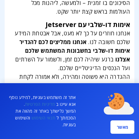
הסיכונים בו זמנית – ולמעשה, ליהנות מכל
העולמות בראש קצת יותר שקט.
אימות דו-שלבי עם Jetserver
אנחנו חוזרים על כך לא מעט, אבל אבטחת המידע
שלכם חשובה לנו.
אנחנו ממליצים לכם להגדיר
אימות דו-שלבי בחשבונות המשתמש שלכם
אצלנו
ברגע שיהיה לכם זמן, ולשמור על השרתים
ועל הנכסים הדיגיטליים שלכם.
ההגדרה היא פשוטה ומהירה, ולא אמורה לקחת
יותר מכמה דקות. לנוחיותכם,
צירפנו מדריך מפורט
.
אתר זה משתמש בעוגיות, למידע נוסף
לשאלות נוספות על אימות דו-שלבי, על אבטחת החשבון
אנא עיינו ב
מדיניות הפרטיות
.
שלכם אצלנו, ולכל דבר אחר, אתם מוזמנים
ליצור איתנו קשר
המשך גלישתך באתר זה מהווה את
בכל שעה.
הסכמתך ל
תנאי השימוש
והשימוש
בעוגיות.
מאשר