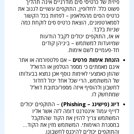
פיזית של כרטיסי סים מודרניים אינה תהליך
פשוט כלל. לחלופין, התוקפים עשויים לגנוב את
כרטיס הסים מהפלאפון – לפחות בכל הקשור
לסמארטפונים, הוצאת כרטיס סים לוקחת כמה
שניות בלבד.
או אז, התוקפים יכולים לקבל הודעות
שמיועדות למשתמש – ביניהן קודים
חד-פעמיים לשם אימות.
הזנחת אימות פרטים
– אם פלטפורמה או אתר
אינם מאמתים כי מספר הטלפון או הדוא”ל
שהוזן כאמצעי לאימות נוסף אכן נמצא בבעלותו
של המשתמש, הרי שכל אחד יכול לחדור
לחשבון ולהוסיף איזה מספר/כתובת דוא”ל
שמתחשק לו.
דיוג (פישינג – Phishing)
– התוקפים יכולים
לזייף עמוד אינטרנט דומה לזה אשר אליו
המשתמש צריך להזין את הקוד שהתקבל
במסגרת האימותי. המשתמש מזין את הקוד…
והתוקפים יכולים להיכנס לחשבונו.