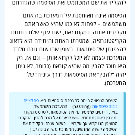
להקליד את שם המשתמש ואת הסיסמה שהגדרתם.
הסיסמה אינה מאוחסנת על המערכת בה אתם
משתמשים – לפחות לא כמו שהיא כאשר אתם
מקלידים אותה. במקום זאת, ישנו ענף שלם בתחום
הקריפטוגרפיה, שמטרתו האחת והיחידה היא לדאוג
להצפנתן של סיסמאות, באופן שבו שום גורם מלבד
המערכת עצמה לא יוכל לקרוא אותן – וגם אז, רק
היא תוכל להבין מה שהיא קוראת (כלומר, לא ניתן
יהיה “להבין” את הסיסמאות “דרך עיניה” של
המערכת).
השיטה הנפוצה ביותר להצפנת סיסמאות היא
פונקציית
גיבוב סיסמאות
(hashing) – המערכת משתמשת
באלגוריתמים ש”ממירים” את הסיסמאות לטקסט מקודד
ומוצפן באופן מתמטי, שיש לפענח על מנת להבין. הטקסט
המוצפן הנו קבוע אך אקראי – כאשר אנחנו מקלידים את
הסיסמה לשדה המתאים, המערכת משווה בינה לבין
הטקסט, ובאמצעות פתרון משוואה מתמטית, היא יודעת