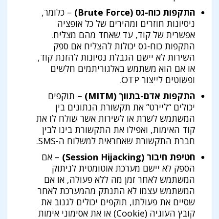
התקפות כוח-גס (Brute Force)
– כלומר,
ניסיונות חוזרים ומהירים של כל אופציה
אפשרית של קוד, עד שאחד מהם מצליח.
התקפות כוח-גס יכולות להצליח אם ספק
השירות לא יישם הגבלת נסיונות להזנת קוד,
או אם הוא משתמש באלגוריתמים חלשים
ופשוטים לייצור OTP.
התקפות אדם-בתווך (MITM)
– תוקפים
יכולים “ליירט” את תקשורת הנתונים בין
המשתמש לשרת או לשירות אשר שולח לו את
קוד האימות, ואפילו את התקשורת בינו לבין
חברת התקשורת שאחראית למשלוח ה-SMS.
חטיפת חיבור (Session Hijacking)
– אם
הספק לא יישם מערכת אוטומטית לניתוק
המשתמש לאחר זמן מה ללא פעולה, או אם
המשתמש עצמו לא התנתק מהמערכת לאחר
שסיים את פעולתו, תוקפים יכולים לגנוב את
קובץ העוגיה (Cookie) או את אסימוני אימות