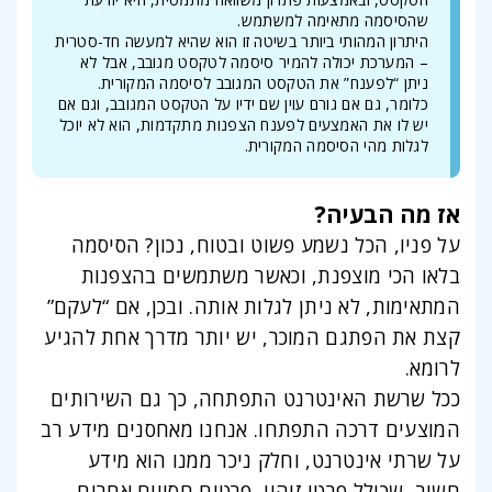
שהסיסמה מתאימה למשתמש.
היתרון המהותי ביותר בשיטה זו הוא שהיא למעשה חד-סטרית
– המערכת יכולה להמיר סיסמה לטקסט מגובב, אבל לא
ניתן “לפענח” את הטקסט המגובב לסיסמה המקורית.
כלומר, גם אם גורם עוין שם ידיו על הטקסט המגובב, וגם אם
יש לו את האמצעים לפענח הצפנות מתקדמות, הוא לא יוכל
לגלות מהי הסיסמה המקורית.
אז מה הבעיה?
על פניו, הכל נשמע פשוט ובטוח, נכון? הסיסמה
בלאו הכי מוצפנת, וכאשר משתמשים בהצפנות
המתאימות, לא ניתן לגלות אותה. ובכן, אם “לעקם”
קצת את הפתגם המוכר, יש יותר מדרך אחת להגיע
לרומא.
ככל שרשת האינטרנט התפתחה, כך גם השירותים
המוצעים דרכה התפתחו. אנחנו מאחסנים מידע רב
על שרתי אינטרנט, וחלק ניכר ממנו הוא מידע
חשוב, שכולל פרטי זיהוי, פרטים חסויים אחרים,