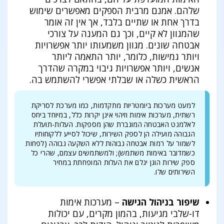
שלהם. אמנם מרבית הספקים מאפשרים שימוש
בדרך אחת או שתיים בלבד, אך אין זה אומר
שהמגוון לא קיים, וכך גם המענה על צורכי
אבטחה שונים. מגוון משמעותו יותר אפשרויות
ויותר גמישות, כלומר, יותר התאמה ליותר
אנשים, ויותר אפשרויות גיבוי במקרה שהדרך
הראשית כשלה או שבלתי אפשרי להשתמש בה.
למעט מערכות ביומטריות מתקדמות, כמו מערכת לסריקת
רשתית, מערכות אימות וזיהוי אינן יקרות כלל, במיוחד ביחס
לאלמנט האבטחה המוגברת שהן מספקות. העלות-תועלת
הגבוהה מועילה הן לספק השירות, שיכול לסייע ללקוחותיו
לשמור על רמות אבטחה גבוהות ללא השקעה גבוהה (לפחות
כשמדובר באימות משתמש); ולמשתמשים עצמם, שהרי כל
ספק שירות הוגן יגלם את העלות המופחתת במחיר
השירותים שלו.
שיפור בניהול הגישה
– מערכות אימות
דו-שלבי מגיעות, בהמון מקרים, עם יכולות