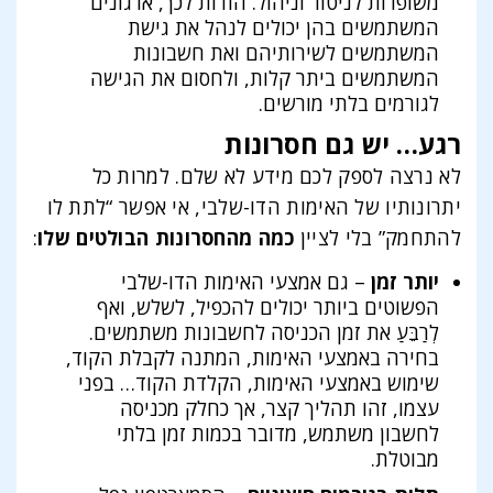
משופרות לניטור וניהול. הודות לכך, ארגונים
המשתמשים בהן יכולים לנהל את גישת
המשתמשים לשירותיהם ואת חשבונות
המשתמשים ביתר קלות, ולחסום את הגישה
לגורמים בלתי מורשים.
רגע… יש גם חסרונות
לא נרצה לספק לכם מידע לא שלם. למרות כל
יתרונותיו של האימות הדו-שלבי, אי אפשר “לתת לו
להתחמק” בלי לציין
כמה מהחסרונות הבולטים שלו
:
יותר זמן
– גם אמצעי האימות הדו-שלבי
הפשוטים ביותר יכולים להכפיל, לשלש, ואף
לְרַבֵּעַ את זמן הכניסה לחשבונות משתמשים.
בחירה באמצעי האימות, המתנה לקבלת הקוד,
שימוש באמצעי האימות, הקלדת הקוד… בפני
עצמו, זהו תהליך קצר, אך כחלק מכניסה
לחשבון משתמש, מדובר בכמות זמן בלתי
מבוטלת.