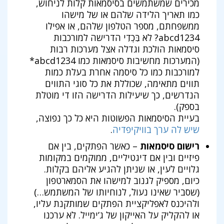
מכירים שמשתמשים בסיסמאות קלות לניחוש,
כמו תאריך הלידה שלהם או של מישהו
ממשפחתם, מספר הטלפון שלהם, או אפילו
abcd1234? לא בִּכְדִי הדרישה למורכבות
סיסמאות הולכת וגדלה אצל מערכות רבות
(המערכות מחשיבות סיסמאות כמו abcd1234*
למורכבות כמו כל סיסמה אחרת בעלת כמות
תווים מתאימה, שכוללת את כל סוגי התווים
הנדרשים, כך שיעילות הדרישה הזו די מוטלת
בספק).
בעיית הסיסמאות הפשוטות היא כל כך נפוצה,
שיש לה ערך בוויקיפדיה
.
רישום סיסמאות
– כאשר הפתקים, בין אם
פיזיים ובין אם דיגטיליים, ממוקמים במקומות
גלויים לעין, או שניתן להגיע אליהם בקלות.
כיום, מספיק לגנוב למישהו את הסמארטפון
(שסביר שאינו נעול, לנוחיותו של המשתמש…)
ולהיכנס לאפליקציית הפתקים שמותקנת עליו,
או להקליק על האייקון של ג’ימייל. לא ערכנו