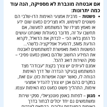
אם אבטחה מוגברת לא מספיקה, הנה עוד
כמה יתרונות:
פשטות
– מרבית אמצעי האימות הדו-שלבי הם
פשוטים לשימוש, ולא מצריכים כמעט שום ידע
או מאמץ מצידו של המשתמש. למעשה, אם
תחשבו על זה, מדובר בפעולות שאנחנו עושים
כל הזמן בלאו הכי – לבדוק את הדוא”ל, לקרוא
הודעת SMS, להפעיל אפליקציה כלשהי…
הפשטות הזאת מאפשרת למשתמשים לאבטח
את המידע החשוב שלהם באופן כמעט פסיבי –
ספק השירות דואג להכל.
אמנם לעיתים יש צורך בקצת “עבודה” מצד
המשתמש (בעיקר הגדרה של דרך האימות
הנוחה לו, כאשר ישנה אפשרות כזו). עם זאת,
במקרים בהם אכן יש צורך להגדיר אמצעי
אימות, התהליך פשוט כמעט כמו האימות עצמו.
מגוון
– לפחות באופן פוטנציאלי, ספקי שירות
ומשתמשים גם יחד יכולים לבחור בדרך
האימות המועדפת עליהם, בהתאם לצרכים