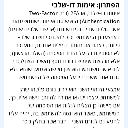
הפתרון: אימות דו-שלבי
אימות דו-שלבי, או 2FA (ר”ת Two-Factor
Authentication) הוא שיטת אימות משתמש/זהות,
אשר כוללת שתי דרכים שונות (או שני שלבים שונים)
באמצעותן המשתמש יכול להיכנס לחשבון שלו –
כלומר, לאמת את זהותו. במילים אחרות, המערכת
לא מסתמכת רק על הזנת הסיסמה (השלב הראשון),
אלא מבקשת שימוש בגורם נוסף (השלב השני) כדי
לוודא שהמשתמש הוא אכן מי שהוא טוען שהוא, ולא
גורם אחר ששם ידיו על הסיסמה של המשתמש.
אמצעי הזיהוי השני הוא לרוב גורם כלשהו שרק
למשתמש עצמו יש (או אמורה להיות) גישה אליו. כך,
אם מישהו כן הצליח לגלות את הסיסמה של
המשתמש, כאשר הוא ינסה להשתמש בה, יהיה עליו
להגיע גם לגורם השני – דבר אשר בחלק ניכר