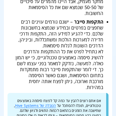
מחקר מעמיק, אבל היינו מהמרים על סיכויים
של 50-50 שנמצא שם את כל הסיסמאות
החשובות.
התקפות סייבר
– ישנם גורמים עוינים רבים
שחפצים בפרטים ובמידע שנמצא בחשבונות
שלכם. כדי להגיע למידע הזה, התקפות ודרכי
חדירה למערכות הולכות ומשתכללות, וביניהן,
הדרכים השונות לגלות סיסמאות.
לא נתחיל לפרט את כל ההתקפות והדרכים
להשיג סיסמה באמצעים טכנולוגיים, כי יש המון
כאלה. למעשה, נזדקק למאמר בפני עצמו לשם
כך. די לומר שהתקפות סייבר רבות מתמקדות
בתחום הסיסמאות, ושגם כאשר הסיסמה
מורכבת וארוכה, ניתן לפצח אותה יחסית
במהירות.
אם אתם רוצים להבין עד כמה קל לפצח סיסמה באמצעים
טכנולוגיים, תוכלו להסתכל על
הטבלה של Hive Systems
,
שחישבה את הזמנים בהתאם לכמות התווים ולגיוון שלהם.
כמעט רבע מסוגי הסיסמאות – וניתן לראות כי אלו הסוגים