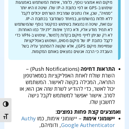
מיקום הוא אמצעי נוסף, כלומר, אימות המשתמש באמצעות
שימוש ב-GPS או לפי כתובת ה-IP שלו. שיטה זו היא יותר
“סמויה”, שכן, אלו נתונים שמרבית השרתים יכולים לקבל
ללא תלות במשתמש, במיוחד כשמדובר בכתובת ה-IP.
עם זאת, שיטה זו נמצאת בשימוש כפקטור נוסף שהמשתמש
לא תמיד מודע אליו, ולא כדרך אימות “ידנית” כמו האחרות:
לא רק שניתן לזייף מיקום בקלות (למשל, שימוש ב-VPN כדי
לקבל כתובת IP של מיקום מסוים, ושימוש באפליקציות
שמזייפות מיקום GPS), אלא שקשה להסתמך עליה בשל
העובדה כי הרבה אנשים נמצאים באותם המקומות.
התראות דחיפה
(Push Notifications) –
השרת שולח לאחת האפליקציות בסמארטפון
התראה, המכילה בקשה לאישור. המשתמש
יכול לאשר, כדי להודיע לשרת שזה אכן הוא; או
לסרב. אישור יאפשר למשתמש לקבל גישה
לחשבון שלו.
trast
ואמצעים קצת פחות נפוצים:
t size
יישומוני אימות
– יישומוני אימות, כמו
Authy
Google Authenticator
,
ודומיהם,