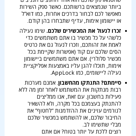
ביותר שנמצאים ברשותכם. כאשר ספק השירות
מאפשר לכם לבחור בדרכים אחרות, כמו דוא”ל
או יישומון אימות, עדיף שתבחרו בהן קודם.
זכרו לנעול את המכשירים שלכם.
שימו נעילה
כלשהי על כל מכשיר בו אתם משתמשים כדי
לאמת את זהותכם, וזכרו לנעול גם את כרטיס
הסים שלכם עם קוד (אפשרות שקיימת בכל
מכשיר סלולרי). אם אתם משתמשים ביישומון
אימות, תוכלו להגן עליו באמצעות אפליקציית
נעילה ליישומים, כמו AppLock.
סיימתם? התנתקו מהחשבון
. אמנם מערכות
רבות מנתקות את המשתמש לאחר זמן מה ללא
פעילות בחשבון. עם זאת, אנו ממליצים
להתנתק בעצמכם בכל מקרה, ולא להשאיר
לגורמים עוינים את ההזדמנות “לחטוף” את
החיבור שלכם, או להשתמש במכשיר שלכם
מבלי שתשימו לב.
רוצים ללכת על יותר בטוח? אם אתם