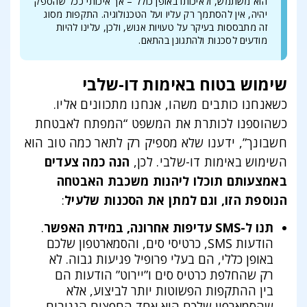
הוא משתמש, ולאיכותו באופן כולל – אך איכותי ככל שהספק
יהיה, אין להסתמך רק עליו ועל הטכנולוגיה. התקפות מסוג
זה מתבססות בעיקר על טעויות אנוש, ולכן, עלינו להיות
מודעים לסכנות ולהתגונן בהתאם.
שימוש בטוח באימות דו-שלבי
כשאנחנו כותבים משהו, אנחנו מתכוונים אליו.
כשהוספנו לכותרת את המשפט “המפתח לאבטחת
חשבונך”, ידענו שלא מספיק רק לתאר כמה טוב הוא
השימוש באימות דו-שלבי. לכן,
הנה כמה צעדים
באמצעותם תוכלו ליהנות משכבת האבטחה
הנוספת הזו, וגם למתן את הסכנות שלעיל
:
תנו ל-SMS עדיפות אחרונה, במידת האפשר
.
הודעות SMS, כרטיסי סים, והסמארטפון שלכם
באופן כללי, הם בעלי פרופיל פגיעות גבוה. לא
רק שהחלפת כרטיס סים ו”יירוט” הודעות הם
בין ההתקפות הפשוטות יותר לביצוע, אלא
שהסמארפון שלכם הוא אחד החפצים הגניבים