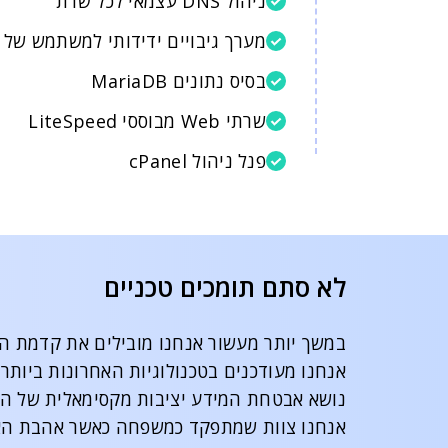
ניהול DNS עצמאי לכל שרת
מערך גיבויים ידידותי למשתמש של JetBackup
בסיס נתונים MariaDB
שרתי Web מבוססי LiteSpeed
פנל ניהול cPanel
לא סתם תומכים טכניים
במשך יותר מעשור אנחנו מובילים את קדמת הט
אנחנו מעודכנים בטכנולוגיות האחרונות ביותר
נושא אבטחת המידע יציבות מקסימאלית של ה
אנחנו צוות שמתפקד כמשפחה כאשר אהבת האד