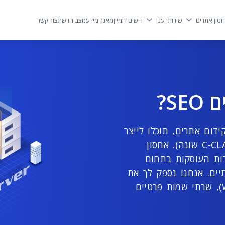
סון אתרים
שירותי ענן
רישום דומיין
מאגר מידע
מצב הרשת
צור קשר
S?
דום אתרים, תוכלו לייצר
חשבונות עם כתובות IP נפרדות (בעלות C-CLASS שונה). אחסון
וחברות העוסקות בתחום
יים. אנחנו נספק לך את
כל הכלים להצלחה – ממשק ריסלרים (WHM), שרתי שמות פרטיים