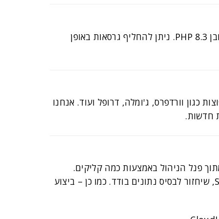
כל שרת מגיע עם PHP Selector מבית CloudLinux. אנחנו תומכים בכל הגרסאות של PHP 5 וכמובן PHP 8.3. ניתן להחליף גרסאות באופן
יהול מערכות נפוצות כגון וורדפרס, ג'ומלה, דרופל ועוד. אנחנו
ופן עצמאי מתוך פנל הניהול באמצעות כמה קליקים.
השיחזור הוא לכל החשבון, לקובץ\קבצים בודדים, שיחזור הגדרות כגון DNS, CRONS, תעודות SSL, שיחזור לבסיס נתונים בודד. כמו כן – ביצוע