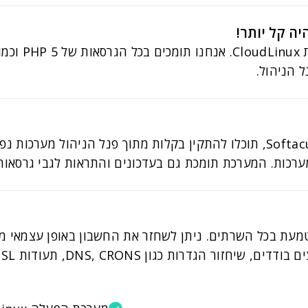
 הניהול.
באמצעות מערכת ההתקנות של Softaculous, תוכלו להתקין בקלות מתוך פנל הנ
 הגיבויים שלנו JetBackup מוטמעת בכל השרתים. ניתן לשחזר את החשבון בא