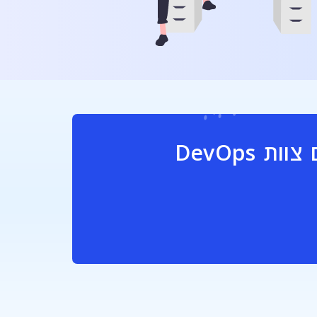
לשירותכם לא רק צוות תמיכה טכנית, אלא גם צוות DevOps