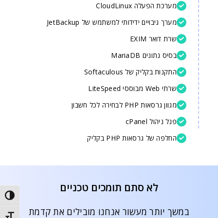
מערכת הפעלה CloudLinux
מערך גיבויים ידידותי למשתמש של JetBackup
שרת דואר EXIM
בסיס נתונים MariaDB
התקנות בקליק של Softaculous
שרתי Web מבוססי LiteSpeed
מגוון גרסאות PHP לבחירה לכל חשבון
פנל ניהול cPanel
החלפה של גרסאות PHP בקליק
לא סתם תומכים טכניים
trast
במשך יותר מעשור אנחנו מובילים את קדמת