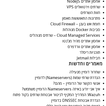
אחסון אתרים NodeJS
שרתים וירטואלים VPS
חוות השרתים
פתרונות התאוששות מאסון
חומת אש בענן – Cloud Firewall
סביבות Docker מנוהלות
Cloud Managed Services – שרתים מנוהלים
אחסון אתרים מהיר מג’נטו
אחסון אתרים וורדפרס
תוכניות ריסלר
חבילות Jetmail
מאמרים וחדשות
שחרור דומיין מנעילה
הגדרת שרתי שמות (Nameservers) לדומיין
אנשי הקשר של הדומיין – מהם?
איך אני יודע באיזה Nameservers הדומיין משתמש?
Wazuh: המדריך המקיף לניטור אבטחת שרתים בקוד פתוח
הגדרת אבטחת DNSSEC בדומיין
רישום מהיר באמצעות איש קשר כללי