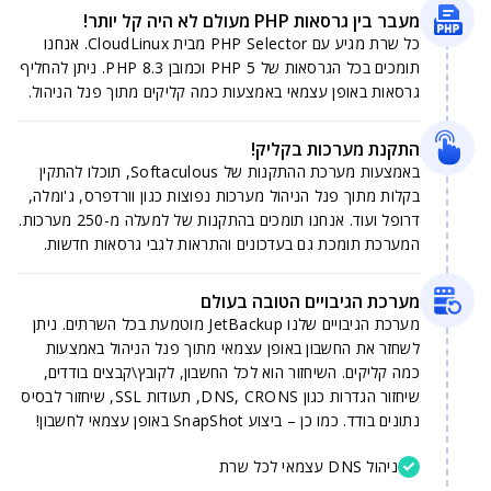
מעבר בין גרסאות PHP מעולם לא היה קל יותר!
כל שרת מגיע עם PHP Selector מבית CloudLinux. אנחנו
תומכים בכל הגרסאות של PHP 5 וכמובן PHP 8.3. ניתן להחליף
גרסאות באופן עצמאי באמצעות כמה קליקים מתוך פנל הניהול.
התקנת מערכות בקליק!
באמצעות מערכת ההתקנות של Softaculous, תוכלו להתקין
בקלות מתוך פנל הניהול מערכות נפוצות כגון וורדפרס, ג'ומלה,
דרופל ועוד. אנחנו תומכים בהתקנות של למעלה מ-250 מערכות.
המערכת תומכת גם בעדכונים והתראות לגבי גרסאות חדשות.
מערכת הגיבויים הטובה בעולם
מערכת הגיבויים שלנו JetBackup מוטמעת בכל השרתים. ניתן
לשחזר את החשבון באופן עצמאי מתוך פנל הניהול באמצעות
כמה קליקים. השיחזור הוא לכל החשבון, לקובץ\קבצים בודדים,
שיחזור הגדרות כגון DNS, CRONS, תעודות SSL, שיחזור לבסיס
נתונים בודד. כמו כן – ביצוע SnapShot באופן עצמאי לחשבון!
ניהול DNS עצמאי לכל שרת