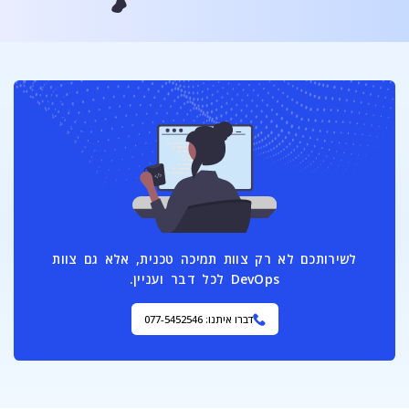
לשירותכם לא רק צוות תמיכה טכנית, אלא גם צוות
DevOps לכל דבר ועניין.
דברו איתנו: 077-5452546