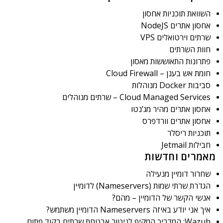
השוואת תוכניות אחסון
אחסון אתרים NodeJS
שרתים וירטואלים VPS
חוות השרתים
פתרונות התאוששות מאסון
חומת אש בענן – Cloud Firewall
סביבות Docker מנוהלות
Cloud Managed Services – שרתים מנוהלים
אחסון אתרים מהיר מג’נטו
אחסון אתרים וורדפרס
תוכניות ריסלר
חבילות Jetmail
מאמרים וחדשות
שחרור דומיין מנעילה
הגדרת שרתי שמות (Nameservers) לדומיין
אנשי הקשר של הדומיין – מהם?
איך אני יודע באיזה Nameservers הדומיין משתמש?
Wazuh: המדריך המקיף לניטור אבטחת שרתים בקוד פתוח