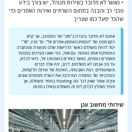
• כאשר לא מדובר בשירות מנוהל, יש צורך בידע
טכני רב והבנה בתחום השרתים ואירוח האתרים כדי
שהכל יפעל כמו שצריך.
אמנם לא מדובר בהכרח ב”סוג” של הוסטינג, אך קיים
הקונספט של “הוסטינג/אחסון אתרים זול”. על פניו, “זול”
יכול להיות משתלם כאשר הדרישות שלנו מהשרת ומהחברה
המספקת אותו נמוכות. עם זאת, כפי שאנו מציינים במספר
מאמרים נוספים, כאשר בוחרים בהוסטינג זול, כדאי לבדוק
על מה אנחנו לא משלמים. לרוב, יהיו אלה דברים
משמעותיים: רמת האבטחה, האיכות של שירות הלקוחות,
העדכניות של החומרה המרכיבה את השרת ותוספים שונים.
אין זה אומר שאין דבר כזה Hosting במחיר משתלם, אך
תמיד מומלץ לבדוק למי זה משתלם ובאילו נסיבות.
שירותי מחשוב ענן