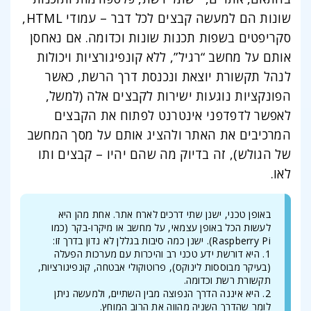
שונות הם למעשה קבצים לכל דבר – עמודי HTML,
סקריפטים בשפות תכנות שונות וכדומה. אם נאחסן
אותם על מחשב “רגיל”, ללא קונפיגורציות ויכולות
לנהל תקשורת יוצאת ונכנסת דרך הרשת, כאשר
הפונקציות נוגעות ישירות לקבצים אלה (למשל,
לאפשר לדפדפני אינטרנט לפתוח את הקבצים
המרכיבים את האתר ולהציג אותם על מסך המחשב
של הגולש), זה בדיוק מה שהם יהיו – קבצים ותו
לאו.
באופן טכני, ישנן שתי דרכים לארח אתר. אחת מהן היא
לעשות הכל באופן עצמאי, על מחשב או מיקרו-בקר (כמו
Raspberry Pi). ישנן כמה סיבות בגללן לא נדון בדרך זו:
1. היא דורשת ידע טכני רב והיכרות עם מערכות הפעלה
(בעיקר מבוססות לינוקס), פרוטוקולי אבטחה, קונפיגורציות,
תקשורת רשת וכדומה.
2. היא איננה הדרך הנפוצה מבין השתיים, ולמעשה ניתן
לומר שהדרך השניה מהווה את הרוב המוחץ.