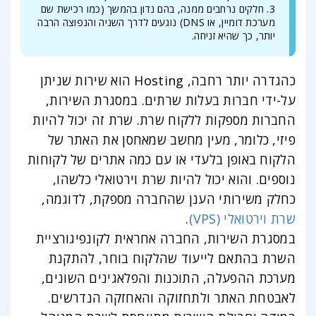
3. חלקים נרחבים ממנה, בהם נדון בהמשך (כמו רכישת שם
מערכת דומיין, או DNS) נוגעים לדרך השניה והנפוצה הרבה
יותר, כך שהיא זניחה.
כהגדרה יותר רחבה, Hosting הוא שירות שניתן
על-ידי חברות בעלות שרתים. במסגרת השירות,
החברות מספקות ללקוח שרת. שרת זה יכול להיות
פיזי, כלומר, מעין מחשב שמאחסן את האתר של
הלקוח באופן בלעדי או עם כמה אתרים של לקוחות
נוספים. והוא יכול להיות שרת וירטואלי כלשהו,
כחלק משירותי הענן שהחברה מספקת, לדוגמה,
שרת וירטואלי (VPS)
.
במסגרת השירות, החברה אחראית לקונפיגורציית
השרת בהתאם לייעוד שהלקוח בוחר, להתקנת
מערכת ההפעלה, התוכנות והפלאגינים השונים,
לאבטחת האתר ולתחזוקה והאחזקה הנדרשים.