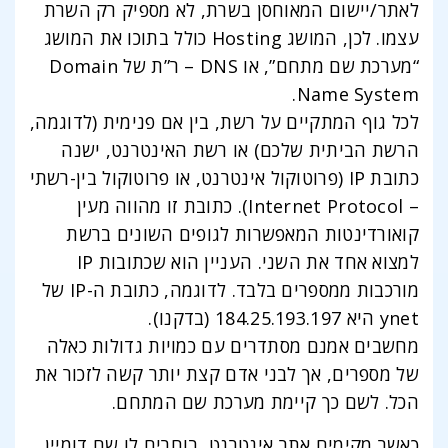
לאתר/יישום המאוחסן בשרת, לא מספיק רק השרת
עצמו. לכן, המושג Hosting כולל בתוכו את המושג
“מערכת שם מתחם”, או DNS – ר”ת של Domain
Name System.
לכל גוף המתקיים על רשת, בין אם פנימית (לדוגמה,
הרשת הביתית שלכם) או רשת האינטרנט, ישנה
כתובת IP (פרוטוקול אינטרנט, או פרוטוקול בין-רשתי
– Internet Protocol). כתובת זו מהווה מעין
קואורדינטות המאפשרות לגופים השונים ברשת
למצוא אחד את השני. העניין הוא שכתובות IP
מורכבות ממספרים בלבד. לדוגמה, כתובת ה-IP של
ynet היא 184.25.193.197 (בדקנו).
מחשבים אמנם מסתדרים עם כמויות גדולות כאלה
של מספרים, אך לבני אדם קצת יותר קשה לזכור את
הכל. לשם כך קיימת מערכת שם המתחם.
כאשר מקימים אתר אינטרנט, בוחרים לו שם דומיין.