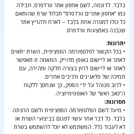
בלבד. לדוגמה, לשם אחסון אתר וורדפרס, חבילה
כמו “אחסון אתרים וורדפרס” תכלול שרת שהותאם
כל כולו למטרה אחת בלבד – לארח ולהריץ אתר
שנבנה באמצעות וורדפרס.
יתרונות
:
• בכל הקשור לפלטפורמה הספציפית, השרת יתאים
לאתר או ליישום באופן מדוייק. התאמה זו תאפשר
לאתר או ליישום לרוץ בצורה חלקה ומהירה, עם
תמיכה של פלאגינים ורכיבים אחרים.
• לרוב מנוהל על ידי הספק, כך שנחסך ללקוח
ה”כאב ראש” של האופטימיזציה.
חסרונות:
• מיעד לשם הפלטפורמה הספציפית ולשם הרצתה
בלבד. כל דבר אחר עשוי לפגום בביצועי השרת או
לא לעבוד כלל. המשתמש לא יוכל להשתמש בשרת