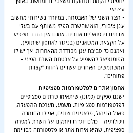
יחסית להקמת ותחזוקת משאבי IT ומחשוב באופן
עצמאי.
• הצד השני של האבטחה, במיוחד בשירותי מחשוב
ענן ציבורי, הוא שהשרת הפיזי משותף עם בעלי
שרתים וירטואליים אחרים. אמנם אין הדבר משפיע
על הקצאת המשאבים (בניגוד לאחסון שיתופי),
ואמנם כל סביבת ענן מבודדת מהאחרות, אך יש לו
הפוטנציאל להשפיע על אבטחת השרת הפיזי –
המשתמשים האחרים עשויים להוות “קצוות
פתוחים”.
אחסון אתרים לפלטפורמות ספציפיות
ישנם ספקים (כמונו) שיתאימו שרתים ספציפיים
לפלטפורמות ספציפיות. משמע, מערכת ההפעלה,
פאנל הניהול, פלאגינים שונים, אפילו החומרה
ויכולותיה – כולם יוגדרו ויותקנו על השרת למטרה
ספציפית, שהיא אירוח אתר או פלטפורמה מסויימת