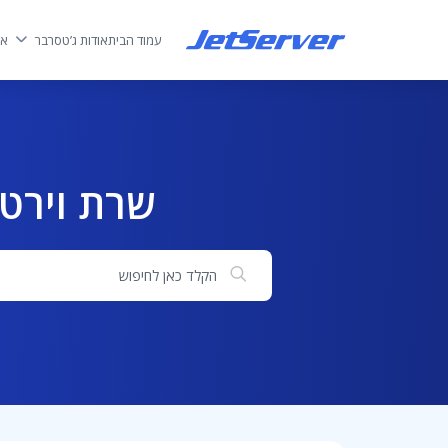
עמוד הבית
אודות ג’טסרבר
אח
שרת וירטו
חיפוש