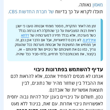
מאסון
נאותה.
תוכלו לקרוא על כך בדיווח
של חברת החדשות CBS
.
זמן מה לאחר התקרית, מספר מומחי אבטחה טענו כי ישנן
ראיות רבות המצביעות על כך שהתקלה לא נגרמה בגלל
כשל מערכתי, אלא בגלל חדירה למערכותיה של
דלתא
איירליינס
. לא ניכנס לתיאוריות, אבל אם הדבר אכן נכון, זה
אך ממחיש את החשיבות של אבטחת מערכות ככל שהעסק
צריך, כמו גם את חשיבותם של גיבויים ושל זמינותם – או,
בקיצור, את מוכנותכם לכל תרחיש, בלתי-סביר ככל שיהיה.
עדיף להשתמש בפתרונות גיבוי
אנחנו לא מנסים להפחיד אתכם, אלא להראות לכם
את ההבדל בין שחזור מהיר של נתונים, לבין
תוצאות אפשריות של אובדנם.
נכון, תשלום על גיבויים בענן יכול להיות גבוה יחסית
לאפשרויות גיבוי אחרות. עם זאת, בניגוד ללא מעט