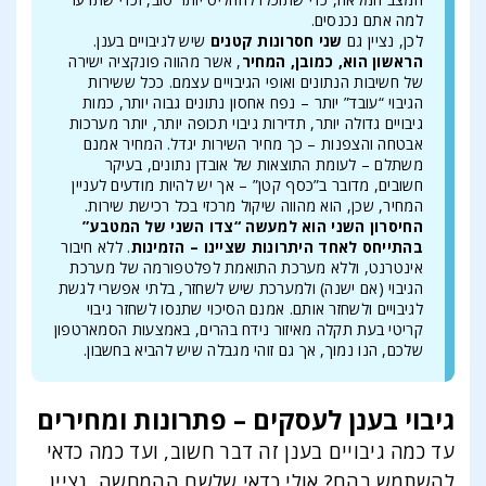
למה אתם נכנסים.
לכן, נציין גם
שני חסרונות קטנים
שיש לגיבויים בענן.
הראשון הוא, כמובן, המחיר
, אשר מהווה פונקציה ישירה
של חשיבות הנתונים ואופי הגיבויים עצמם. ככל ששירות
הגיבוי “עובד” יותר – נפח אחסון נתונים גבוה יותר, כמות
גיבויים גדולה יותר, תדירות גיבוי תכופה יותר, יותר מערכות
אבטחה והצפנות – כך מחיר השירות יגדל. המחיר אמנם
משתלם – לעומת התוצאות של אובדן נתונים, בעיקר
חשובים, מדובר ב”כסף קטן” – אך יש להיות מודעים לעניין
המחיר, שכן, הוא מהווה שיקול מרכזי בכל רכישת שירות.
החיסרון השני הוא למעשה “צדו השני של המטבע”
בהתייחס לאחד היתרונות שציינו – הזמינות
. ללא חיבור
אינטרנט, וללא מערכת התואמת לפלטפורמה של מערכת
הגיבוי (אם ישנה) ולמערכת שיש לשחזר, בלתי אפשרי לגשת
לגיבויים ולשחזר אותם. אמנם הסיכוי שתנסו לשחזר גיבוי
קריטי בעת תקלה מאיזור נידח בהרים, באמצעות הסמארטפון
שלכם, הנו נמוך, אך גם זוהי מגבלה שיש להביא בחשבון.
גיבוי בענן לעסקים – פתרונות ומחירים
עד כמה גיבויים בענן זה דבר חשוב, ועד כמה כדאי
להשתמש בהם? אולי כדאי שלשם ההמחשה, נציין