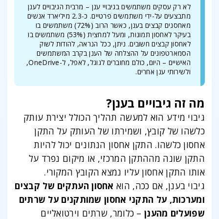
לא רק עסקים משתמשים בגיבויי ענן – מרבית הגיבויים לענן
מתבצעים על-ידי משתמשים פרטיים. כ-2.3 מיליארד אנשים
מאחסנים קבצים בענן, כאשר הרוב (72%) משתמשים בו
בעיקר לאחסון תמונות, ומעל למחצית (53%) משתמשים בו
לאחסון קבצים חשובים. ניתן, ככל הנראה, להודות לשוק
הסמארטפונים על ההצלחה של הענן בקרב המשתמשים
האישיים – היום, כולם מחוברים לגוגל, לאפל, ל-OneDrive,
ולשירותי ענן אחרים.
מה זה גיבויים בענן?
גיבוי מידע הוא למעשה תהליך הכולל יצירת עותק
כלשהו של קובץ, ושמירתו של העותק על התקן
אחסון כלשהו. התקן אחסון הנתונים יכול להיות
התקן שונה מההתקן המרכזי, או מיקום נפרד על
אותו התקן אחסון עליו נמצא הקובץ המקורי.
גיבוי בענן, אם ככה, הוא
אחסון העתקים של קבצים
ומערכות, על התקני אחסון שמותקנים על שרתים
שפועלים מהענן
– כלומר, שרתים וירטואליים