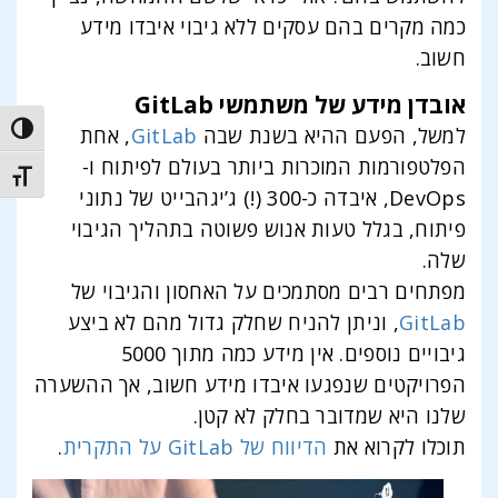
כמה מקרים בהם עסקים ללא גיבוי איבדו מידע
חשוב.
אובדן מידע של משתמשי GitLab
trast
למשל, הפעם ההיא בשנת שבה
GitLab
, אחת
הפלטפורמות המוכרות ביותר בעולם לפיתוח ו-
t size
DevOps, איבדה כ-300 (!) ג’יגהבייט של נתוני
פיתוח, בגלל טעות אנוש פשוטה בתהליך הגיבוי
שלה.
מפתחים רבים מסתמכים על האחסון והגיבוי של
GitLab
, וניתן להניח שחלק גדול מהם לא ביצע
גיבויים נוספים. אין מידע כמה מתוך 5000
הפרויקטים שנפגעו איבדו מידע חשוב, אך ההשערה
שלנו היא שמדובר בחלק לא קטן.
תוכלו לקרוא את
הדיווח של GitLab על התקרית
.