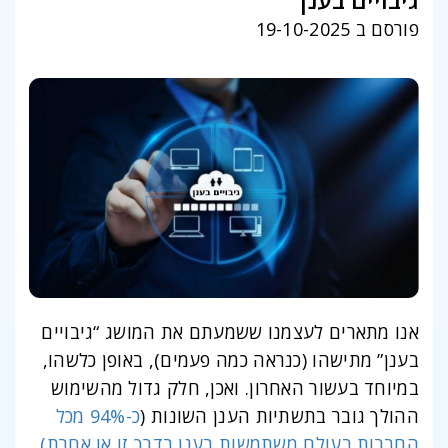
גיבויים בענן
פורסם ב 19-10-2025
אנו מתארים לעצמנו ששמעתם את המושג “גיבויים
בענן” מתישהו (כנראה כמה פעמים), באופן כלשהו,
במיוחד בעשור האחרון. ואכן, חלק גדול מהשימוש
ההולך גובר בתשתיות הענן השונות (
כ-94
% מכל
החברות בעולם משתמשות בענן בדרך זו או אחרת)