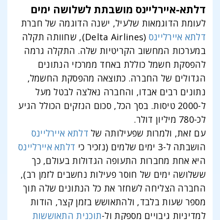
דלתא-איירליינס מושבתת לשלושה ימים
לעומת הדוגמאות שלעיל, ישנה הדוגמה של חברת
דלתא איירליינס
(Delta Airlines), שחוותה תקלה
במערכות המחשוב הקריטיות שלה. התקלה גרמה
להפסקת חשמל כוללת באחד ממרכזי הנתונים
הגדולים של החברה. כתוצאה מהפסקת החשמל,
נתונים רבים אבדו, והחברה נאלצה לבטל מעל
ל-2000 טיסות. בסך הכל, סכום הנזקים הכולל הגיע
לכ-780 מיליון דולר.
עם זאת, ולמרות שפעילותה של
דלתא איירליינס
הושבתה ל-3 ימים שלמים (נזכיר כי
דלתא איירליינס
היא אחת מחברות התעופה הגדולות בעולם, כך
ששלושה ימים של חוסר פעילות נחשבים לזמן רב),
החברה הצליחה לשחזר את כל הנתונים שלה תוך
מספר שעות בלבד, ולהתאושש בזמן קצר, הודות
למדיניות גיבויים מספקת ול-
תוכנית התאוששות