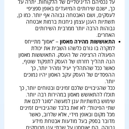
על נכסיהם הדיגיטליים של הלקוחות. יתרה על
כך, ישנם שירותים המיועדים באופן ספציפי
לעסקים, ושם האבטחה גבוהה אף יותר. כמו כן,
תשתיות הענן עצמן ניחנות ברמות אבטחה
גבוהות הרבה יותר ממרבית השירותים
האחרים.
התאוששות מהירה מאסון
– “אסון” מתייחס
למקרה בו גורם כלשהו השבית את יכולת
הפעולה הרציפה של העסק. התאוששות מאסון
הנה תהליך חזרתו של העסק לתפקוד שוטף,
כאשר ככל שהתהליך יעיל ומהיר יותר, כך
ההפסדים של העסק עקב האסון יהיו נמוכים
יותר.
ככל שהגיבויים שלכם זמינים ובטוחים יותר, כך
תוכלו להתאושש מאסון במהירות רבה יותר.
שימוש בתשתיות ענן למעשה “סוגר לכם את
שתי הפינות”: לא זאת בלבד שהגיבויים זמינים
מכל מקום ובאופן מידי, אלא שלרוב, כאשר
מדובר בספק בעל מודעות אבטחת מידע
גבוהה, הם יאוחסנו על שרתי ענן מרוחקים