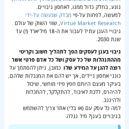
נוגע, בחלק גדול ממנו, לאחסון גיבויים.
למעשה, לפחות על-פי
מבדק שנעשה על-ידי
Virtue Market Research
, שווי השוק של עולם
גיבויי הענן עתיד לעבור את ה-18 מיליארד (!) עד
שנת 2030.
גיבוי בענן לעסקים הפך לתהליך חשוב וקריטי
מההתנהלות של כל עסק ושל כל אדם פרטי אשר
רוצה להגן על המידע שלו
. כמובן, ניתן להסתמך על
כונני אחסון ניידים, אך יש להם את המגבלות שלהם,
בעיקר מעצם היותם חפץ פיזי מוחשי, שיכול
להיהרס, ללכת לאיבוד, להתקלקל, להתכלות
ולהיגנב.
למה כל עסק עם (או בלי) אתר צריך להשתמש
בגיבויים בענן? מיד נגלה.