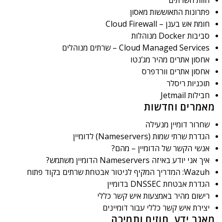
חוות השרתים
פתרונות התאוששות מאסון
חומת אש בענן – Cloud Firewall
סביבות Docker מנוהלות
Cloud Managed Services – שרתים מנוהלים
אחסון אתרים מהיר מג’נטו
אחסון אתרים וורדפרס
תוכניות ריסלר
חבילות Jetmail
מאמרים וחדשות
שחרור דומיין מנעילה
הגדרת שרתי שמות (Nameservers) לדומיין
אנשי הקשר של הדומיין – מהם?
איך אני יודע באיזה Nameservers הדומיין משתמש?
Wazuh: המדריך המקיף לניטור אבטחת שרתים בקוד פתוח
הגדרת אבטחת DNSSEC בדומיין
רישום מהיר באמצעות איש קשר כללי
יצירת איש קשר כללי עבור דומיינים
מאגר ידע, חוזים ותמיכה