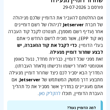
שחרור דומיין מנעילה
פורסם ב 29-07-2026
אם החלטתם להעביר את הדומיין שלכם מניהולה
של חברת
Jetserver
לניהולו של רשם דומיינים
אחר (עדיף רשם מוסמך), תצטרכו לקבל קוד העברה
(או קוד EPP), אשר מוכיח לרשם החדש כי אתם
בעלי הדומיין.
כדי לקבל את קוד ההעברה, יש
לבצע שחרור דומיין מנעילה
.
זאת מפני שכל דומיין, כברירת מחדל, ננעל באופן
אוטומטי לאחר רישומו ורכישתו (ולאחר העברתו).
המדריך הבא יסביר לכם כיצד שחרור דומיין מנעילה
מתבצע דרך ממשק המשתמש של
Jetserver
. אם
אתם מעוניינים במדריך אשר מסביר את כל תהליך
העברת הדומיין, תוכלו
להקליק כאן
.
למה הדומיין נעול?