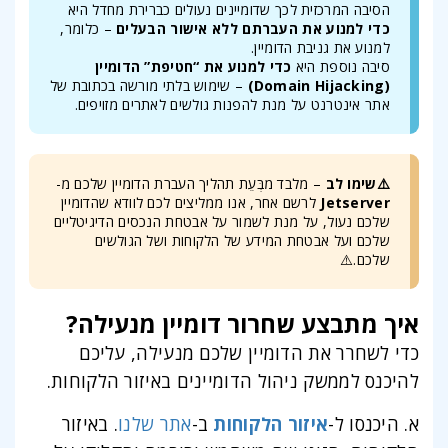
הסיבה המרכזית לכך שדומיינים נעולים כברירת מחדל היא
כדי למנוע את העברתם ללא אישור הבעלים
– כלומר,
למנוע את גניבת הדומיין.
סיבה נוספת היא
כדי למנוע את “חטיפת” הדומיין
(Domain Hijacking)
– שימוש בלתי מורשה בכתובת של
אתר אינטרנט על מנת להפנות גולשים לאתרים מזויפים.
⚠️שימו לב
– מלבד מבְּעֵת תהליך העברת הדומיין שלכם מ-
Jetserver
לרשם אחר, אנו ממליצים לכם לוודא שהדומיין
שלכם נעול, על מנת לשמור על אבטחת הנכסים הדיגיטליים
שלכם ועל אבטחת המידע של הלקוחות ושל הגולשים
שלכם.⚠️
איך מתבצע שחרור דומיין מנעילה?
כדי לשחרר את הדומיין שלכם מנעילה, עליכם
להיכנס לממשק ניהול הדומיינים באיזור הלקוחות.
א. היכנסו ל-
איזור הלקוחות
ב-
אתר שלנו
. באיזור