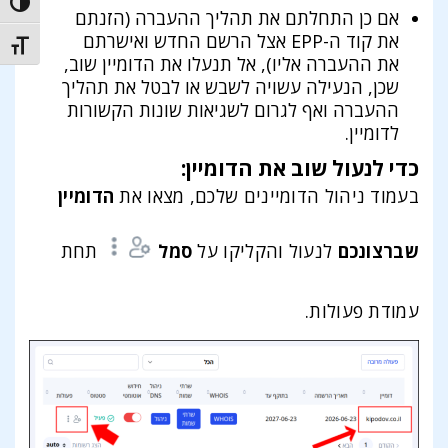
trast
אם כן התחלתם את תהליך ההעברה (הזנתם
את קוד ה-EPP אצל הרשם החדש ואישרתם
t size
את ההעברה אליו), אל תנעלו את הדומיין שוב,
שכן, הנעילה עשויה לשבש או לבטל את תהליך
ההעברה ואף לגרום לשגיאות שונות הקשורות
לדומיין.
כדי לנעול שוב את הדומיין:
בעמוד ניהול הדומיינים שלכם, מצאו את
הדומיין
שברצונכם
לנעול והקליקו על
סמל
תחת
עמודת פעולות.