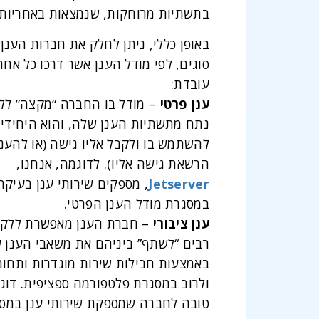
בתשתיות מרוחקות, שנמצאות באחריותו
באופן כללי, ניתן לחלק את חברות הענן 
סוגים, לפי מודל הענן אשר דרכו כל אחת
עובדת:
ענן פרטי
– מודל בו החברה “מקצה” לל
נתח מתשתיות הענן שלה, והוא היחידי 
להשתמש בו ולקבל אליו גישה (או להענ
הרשאת גישה אליו). לדוגמה, אנחנו,
Jetserver
, מספקים שירותי ענן בעיקר
במסגרת מודל הענן הפרטי.
ענן ציבורי
– חברת הענן מאפשרת ללקו
רבים “לשתף” ביניהם את משאבי הענן 
באמצעות חבילות שירות מוגדרות ותחומ
ולרוב במסגרת פלטפורמה ספציפית. דוג
טובה לחברה שמספקת שירותי ענן במס