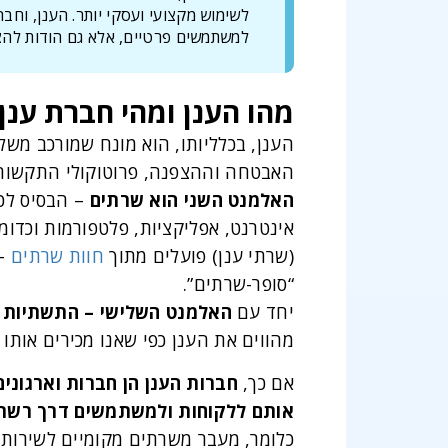
לשימוש מקצועי ועסקי יותר. הענן, וח
למשתמשים פרטיים, אלא גם הודות לה
מהו הענן ומהי חברת ענן
הענן, בכלליותו, הוא מונח שמורכב מש
האבטחה וההצפנה, פרוטוקולי התקשורת,
האלמנט השני הוא שרתים
– הבסיס לכל
אינטרנט, אפליקציות, פלטפורמות וכדו
(שרתי ענן) פועלים מתוך
חוות שרתים
– 
“סופר-שרתים”.
יחד עם
האלמנט השלישי – התשתיות הפ
מהווים את הענן כפי שאנו מכירים אותו ה
אם כך,
חברות הענן הן חברות וארגוני
אותם ללקוחות ולמשתמשים דרך רשת
כלומר, מעבר משרתים מקומיים לשירותי