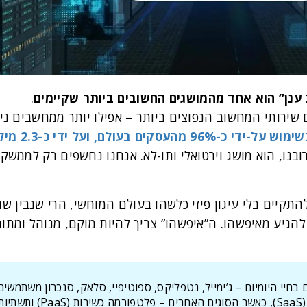
 ענן” הוא אחד מהמושגים החשובים ביותר שקיימים
.
ים בעולם, ועל ידי כ-2.3 מיליארד משתמשים פרטיים
 להתקיים בלי עיגון פיזי כלשהו בעולם המוחשי, הרי שנבין 
 להגיע מאיפשהו. ה”איפשהו” צריך להיות מוקם, מנוהל ומתו
חיי היומיום – ג’ימייל, נטפליקס, ספוטיפיי, סלאק, סנכרון משתמשים