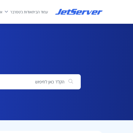
עמוד הבית
אודות ג’טסרבר
אח
חיפוש