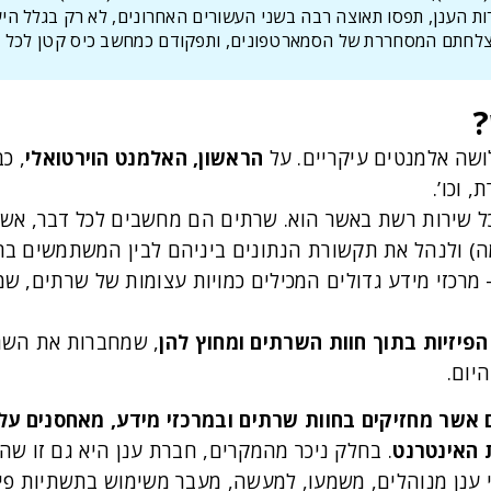
ברות הענן, תפסו תאוצה רבה בשני העשורים האחרונים, לא רק בגלל ה
צלחתם המסחררת של הסמארטפונים, ותפקודם כמחשב כיס קטן לכל ד
?
לושה אלמנטים עיקריים. על
הראשון, האלמנט הוירטואלי
, כ
 וכו’.
 שירות רשת באשר הוא. שרתים הם מחשבים לכל דבר, אשר 
מה) ולנהל את תקשורת הנתונים ביניהם לבין המשתמשים ב
מרכזי מידע גדולים המכילים כמויות עצומות של שרתים, שמ
יזיות בתוך חוות השרתים ומחוץ להן
, שמחברות את השרת
יום.
ם אשר מחזיקים בחוות שרתים ובמרכזי מידע, מאחסנים עלי
 האינטרנט
. בחלק ניכר מהמקרים, חברת ענן היא גם זו ש
 ענן מנוהלים, משמעו, למעשה, מעבר משימוש בתשתיות פי