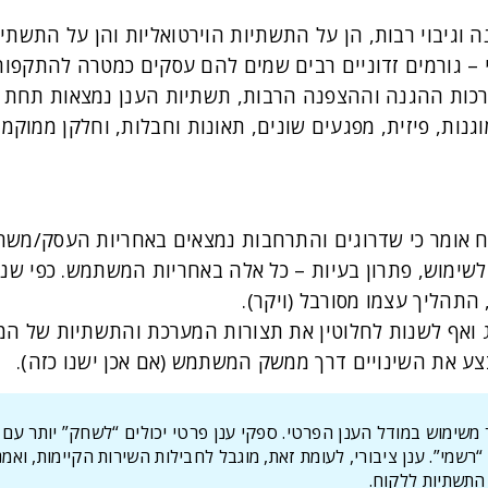
 וגיבוי רבות, הן על התשתיות הוירטואליות והן על התשתי
 – גורמים זדוניים רבים שמים להם עסקים כמטרה להתקפות
ערכות ההגנה וההצפנה הרבות, תשתיות הענן נמצאות תחת ניט
גנות, פיזית, מפגעים שונים, תאונות וחבלות, וחלקן ממוק
ח אומר כי שדרוגים והתרחבות נמצאים באחריות העסק/משתמ
ימוש, פתרון בעיות – כל אלה באחריות המשתמש. כפי שני
התהליך עצמו מסורבל (ויקר).
ג ואף לשנות לחלוטין את תצורות המערכת והתשתיות של המ
צע את השינויים דרך ממשק המשתמש (אם אכן ישנו כזה).
 משימוש במודל הענן הפרטי. ספקי ענן פרטי יכולים “לשחק” יותר עם
“רשמי”. ענן ציבורי, לעומת זאת, מוגבל לחבילות השירות הקיימות, וא
התשתיות ללקוח.