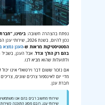
נפתח בהצהרה חשובה:
בימינו, “חברת
נכון להיום, בשנת 2026, שירותי ענן הם שירותי המחשוב הנפוצים ביותר – אפילו יותר ממחשבים ניידים ומקונסולות משחק.
הסטטיסטיקות מראות ש-
הענן נמצא בשימוש על-ידי כ-96% מהעסק
בהם רק הולך וגדל
ולתועלות שהוא מביא לנו.
אם נזכור ששום דבר וירטואלי אינו יכול
מדי יום לאינספור צרכים שונים, צריכים
חברת ענן.
שירותי מחשוב רבים בהם אנו משתמשים ב