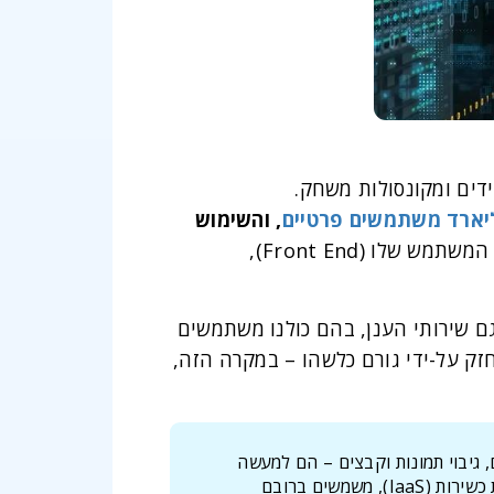
, והשימוש
. אבל הענן, בשביל רובנו, הוא מושג וירטואלי ותו-לא. אנחנו נחשפים רק לממשק המשתמש שלו (Front End),
שגם שירותי הענן, בהם כולנו משתמשים
חזק על-ידי גורם כלשהו – במקרה הזה,
, גיבוי תמונות וקבצים – הם למעשה
שירותי ענן, רובם מסוג התוכנה כשירות (SaaS), כאשר הסוגים האחרים – פלטפורמה כשירות (PaaS) ותשתיות כשירות (IaaS), משמשים ברובם