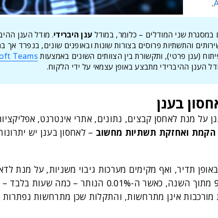
.
 במסגרת שני המודלים – כלומר, במודל
ענן היברידי
. מודל הענן ההיב
רותים והתשתיות פרוסים בצורות שונות ובאופנים שונים, בנפרד אך ב
וח (ענן פרטי), ותקשורת בין הצוותים השונים באמצעות
oft Teams
ל הענן ההיברידי מתבצע באופן עצמאי על ידי הלקוח.
חסון בענן
 על מנת לאחסן קבצים, נתונים, אתרי אינטרנט, אפליקציות
 הקמת ואחזקת תשתיות מחשוב
– לאחסון בענן יש יתרונות
פן תדיר, ואף מקימים מערכות גיבוי משניות, על מנת לדאו
הסטנדרט הוא זמינות שרתים של 99.9% מתוך השנה, כאשר ה
 מורכבות אינן מתרחשות, והתקלות שכן מתרחשות נפתרות ב