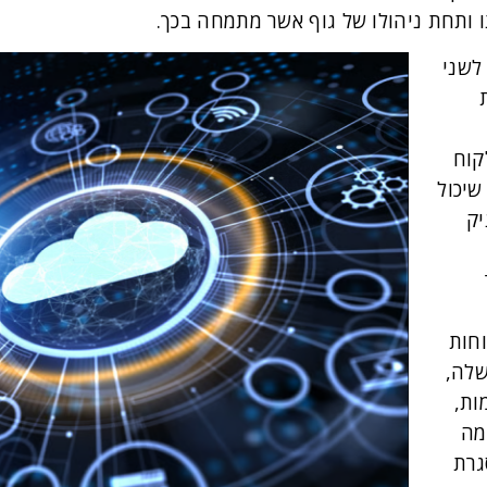
 ותחת ניהולו של גוף אשר מתמחה בכך.
לשני
קוח
שיכול
יק
חות
שלה,
ות,
מה
גרת