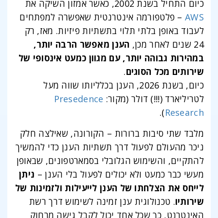
כיום התחיל בשנת 2002, כאשר אמזון השיקה את
AWS
– פלטפורמה אינטרנטית שאפשרה למפתחים
לעבוד באופן בלתי תלוי בתשתיות פיזיות. מאז, רק
24 שנים לאחר מכן,
הענן מאפשר הרבה יותר,
במהירות גבוהה יותר, עם מגוון כמעט אינסופי של
שירותים מכל הסוגים
.
כיום, בשנת 2026, הענן בכלליותו שווה מעל
לטריליארד (!!!) דולר (מקור:
Presedence
).
Research
מלבד שתי סיבות ברורות – הקורונה, שאילצה חלק
ניכר מהעולם לפעול דרך תשתיות הענן כדי להמשיך
להתקיים, והשימוש הגלובלי בסמארטפונים, שבאופן
מעשי כבר כמעט ולא יכולים לפעול בלי הענן –
ניתן
לייחס את הצלחתו של הענן לייעילות ולזמינות של
שירותיו
. טכנולוגית ענן זמינה לשימוש דרך רשת
האינטרנט, כך שכל אחד יכול לקבל גישה מרחוק