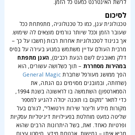
לרשת האינטרנט כמעט כל הזמן.
לסיכום
טכנולוגית ענן, כמו כל טכנולוגיה, מתפתחת ככל
שעובר הזמן וככל שיותר גורמים מוצאים לה שימוש.
אך בניגוד לטכנולוגיות אחרות רבות (חשבו על כך –
מרבית העולם עדיין משתמש במנוע בעירה על בסיס
דלק מאובנים לשם הנעת רכבים),
הענן מתפתח
במהירות מסחררת
– תוך כשלושה עשורים, הוא
הפך ממושג מעורפל שחברת
General Magic
(שחזתה, ובמובנים מסוימים גם הגתה, את
הסמארטפון) השתמשה בו לראשונה בשנת 1994,
כדי לתאר “מקום בו תוכנה יכולה להגיע למספר
מקורות מידע וליצור שירות וירטואלי”, לגורם בעל
שליטה כמעט מוחלטת בפעילויות דיגיטליות עסקיות
ופרטיות כאחד. זאת, בשל היתרונות הרבים שהוא
מביא איתו – גמישות, אבטחת מידע, חיסכון עצום