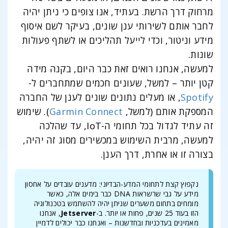
מרחוק דרך הרשת. בעתיד, אנו צופים כי ניתן יהיה
לחבר אותם לשירותי ענן שונים, בעיקר לשם איסוף
מידע וניטור, וכדי לייעל תהליכים או לשתף פעולות
שונות.
למעשה, אנחנו רואים זאת כבר היום, בקנה מידה
קטן יותר – למשל, שעונים חכמים שמתחברים ל-
Spotify
, או מעלים נתונים שונים לענן של החברה
המספקת אותם (למשל,
Garmin Connect
). שימוש
זה עתיד לגדול בכל תחומי ה-IoT, עד שהלכה
למעשה, מרבית השימוש במכשירים מסוג זה יהיה,
בצורה זו או אחרת, דרך הענן.
נקפוץ קצת לתחומי המדע-הבדיוני: מדענים עובדים על אחסון
מידע על גבי שרשראות DNA כבר בימים אלה, כאשר
מומחים בתחום משערים שניתן יהיה להשתמש בטכנולוגיה
הזו בעוד 25 שנים, פחות או יותר. ב-
Jetserver
, אנחנו
מאמינים בעדכניות ובחדשנות – ואנחנו כבר יכולים לדמיין