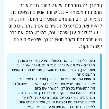
(ומהר), זה להתפתח. אלא שהטכנולוגיה אינה
מתפתחת מעצמה – ככל שיותר אנשים מוצאים בה
תועלת, כך הם מפתחים ומשכללים אותה יותר. ניתן
לראות זאת בכמעט כל מכשיר בו אנו משתמשים כיום
– ו-טכנולוגית ענן אינה שונה, בהיבט הזה. אם כבר,
היא מתפתחת בקצב מואץ כל כך, שלפעמים קצת
קשה לעקוב.
הענן אולי נדמה כמושג וירטואלי לגמרי, נטול צורה או גוף
מוגדרים – רק ממשק גרפי ופעולות טכנולוגיות שונות. עם
זאת, הענן, כמו כל תשתית וירטואלית, מתקיים מתוך תשתיות
מחשוב פיזיות.
תשתיות המחשוב הפיזיות מהן הענן מורכב הן ראשית כל
שרתים – מחשבים שנועדו לאחסן ולהריץ שירותי רשת, ולנהל
את התקשורת ביניהם לבין המשתמשים בהם.
השרתים מהם הענן מתקיים נמצאים בתוך
חוות שרתים
–
מבנים גדולים ומאובטחים, שמכילים כמויות גדולות של
שרתים בעלי רכיבים ועוצמות שונות, אשר מחוברים אחד
לשני בצבירים. חוות השרתים מכילות גם את התשתיות