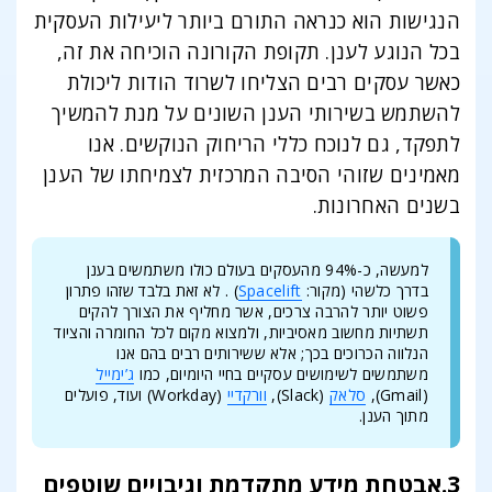
הנגישות הוא כנראה התורם ביותר ליעילות העסקית
בכל הנוגע לענן. תקופת הקורונה הוכיחה את זה,
כאשר עסקים רבים הצליחו לשרוד הודות ליכולת
להשתמש בשירותי הענן השונים על מנת להמשיך
לתפקד, גם לנוכח כללי הריחוק הנוקשים. אנו
מאמינים שזוהי הסיבה המרכזית לצמיחתו של הענן
בשנים האחרונות.
למעשה, כ-94% מהעסקים בעולם כולו משתמשים בענן
בדרך כלשהי (מקור:
Spacelift
) . לא זאת בלבד שזהו פתרון
פשוט יותר להרבה צרכים, אשר מחליף את הצורך להקים
תשתיות מחשוב מאסיביות, ולמצוא מקום לכל החומרה והציוד
הנלווה הכרוכים בכך; אלא ששירותים רבים בהם אנו
משתמשים לשימושים עסקיים בחיי היומיום, כמו
ג’ימייל
(Gmail),
סלאק
(Slack),
וורקדיי
(Workday) ועוד, פועלים
מתוך הענן.
3.אבטחת מידע מתקדמת וגיבויים שוטפים