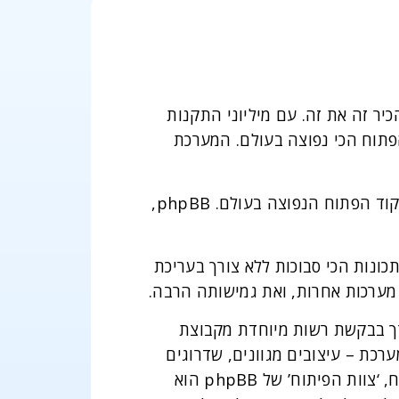
עות ולהכיר זה את זה. עם מיליוני התקנות
פורומים בעלת הקוד הפתוח הכי נפוצה בעולם. המערכת
מיליוני אנשים משתמשים ב-phpBB על בסיס יום-יומי, ובכך בוחרים בה כמערכת הפורומים בעלת הקוד הפתוח הנפוצה בעולם. phpBB,
התאמה אישית אפילו של התכונות הכי סבוכות ללא צורך בעריכת
תן לבצע שינויים בקוד ללא צורך בבקשת רשות מיוחדת מקבוצת
פות למערכת – עיצובים מגוונים, שדרוגים
קטנים ושימושיים ואפילו מערכות מקיפות שמשתלבות עם מערכת הפורומים שלך. תודות לקוד הפתוח, ‘צוות הפיתוח’ של phpBB הוא