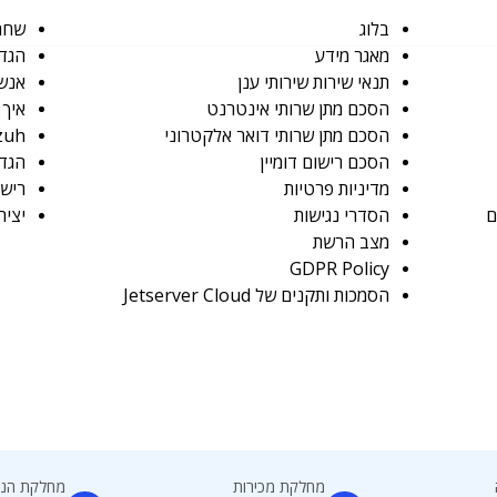
בלוג
שחרו
מאגר מידע
הגדרת ש
תנאי שירות שירותי ענן
אנשי
הסכם מתן שרותי אינטרנט
איך אני י
הסכם מתן שרותי דואר אלקטרוני
Wazuh: המדריך המקיף לנ
הסכם רישום דומיין
הגדרת א
מדיניות פרטיות
רישו
הסדרי נגישות
יציר
מצב הרשת
GDPR Policy
הסמכות ותקנים של Jetserver Cloud
מחלקת מכירות
מחלקת הנה