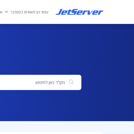
עמוד הבית
אודות ג’טסרבר
אח
חיפוש