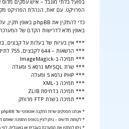
בפועל בלתי מוגבל – איש עסקים מלוס א
הפרויקט. עם זאת, הנהלת הפרויקט מקפידה על כך ש-phpBB תישאר מערכת מאובטחת
באופן מלא לדרישות הקדם של המערכת ע”פ האתר 
*** אין בעיות של בעלות על קבצים, באמצעות מודולים של SuPHP ו-SuEXEC של PACHE
*** הרשאות – 644 לקבצים, 755 לתיקיות. אין צורך (וגם בלתי אפשרי) להשתמש בהרשאת 777 שמהווה בעיית אבטחה.
*** תמיכה ב-ImageMagick
*** שרת MYSQL גרסא 5 ומעלה
*** PHP גרסא 5 ומעלה
*** תמיכה ב-XML
*** תמיכה בדחיסת ZLIB
*** תמיכה בשרת FTP מרוחק
* אנחנו מספקים שרות התקנה אוטומטי של phpBB
* לקוחות חדשים – ניתן לציין בטופס ההזמנה שאתם מע
* ניתן להתקין את המערכת בעברית או באנגלית, לפי ב