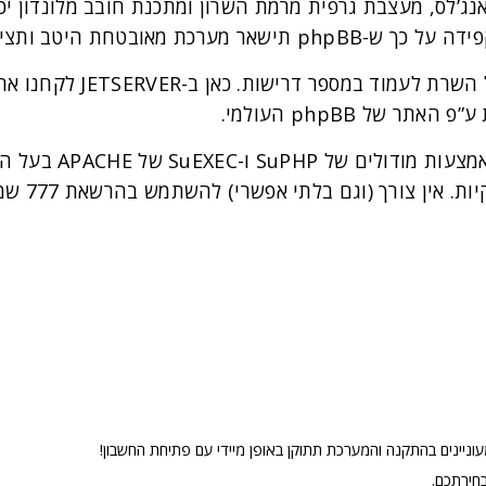
נג’לס, מעצבת גרפית מרמת השרון ומתכנת חובב מלונדון יכ
 היטב ותציע ביצועים מעולים.
כדי להתקין את phpBB באופן
של phpBB העולמי.
A בעל החשבון תמיד יהיה הבעלים של הקובץ.
וניינים בהתקנה והמערכת תתוקן באופן מיידי עם פתיחת החשבון!
חירתכם.