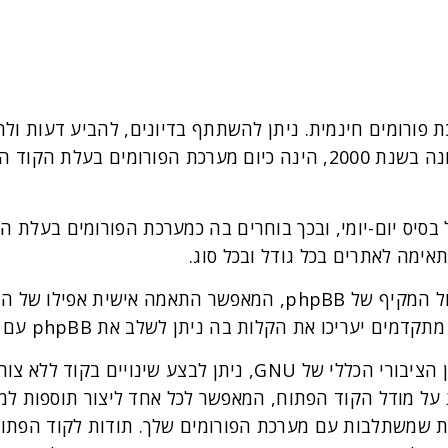
ורום PHPBB היא מערכת פורומים חינמית. ניתן להשתתף בדיונים, להביע ד
ברחבי העולם, phpBB, שנוצרה לראשונה בשנת 2000, הינה כיום מערכת ה
ימה לאתרים בכל גודל ובכל סוג.
משתמשים חדשים יעריכו את לוח הניהול המקיף של phpBB, המאפשר 
קלות בה ניתן לשלב את phpBB עם מערכות אחרות, ואת גמישותה הרבה.
בגלל ש-phpBB משוחררת תחת הרשיון הציבורי הכללי של GNU, ני
אם לכך, phpBB מבוססת על מודל הקוד הפתוח, המאפשר לכל אחד ליצור תוס