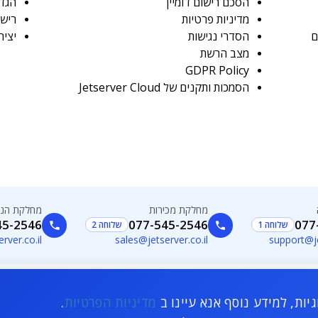
הסכם רישום דומיין
הגדרת א
מדיניות פרטיות
רישו
הסדרי נגישות
יציר
מצב הרשת
GDPR Policy
הסמכות ותקנים של Jetserver Cloud
מחלקת מכירות
מחלקת הנה
45-2546
077-545-2546
077
שלוחה 1
שלוחה 2
erver.co.il
sales@jetserver.co.il
support@je
ות, למידע נוסף אנא עיינו ב
מדיניות הפרטיות
.
כל הזכויות שמורות - החומרים והתכנים המפורסמים באתר זה הינם פרי יצירתו של בעל האתר