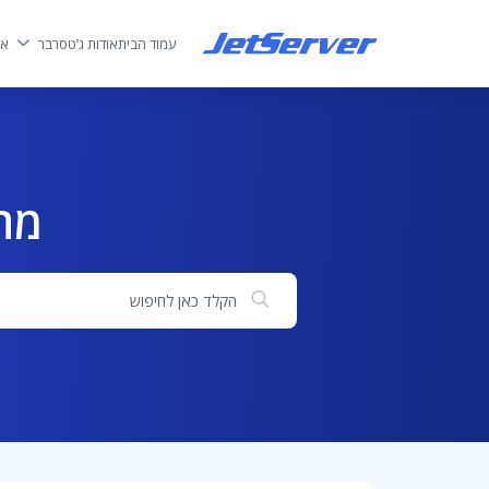
עמוד הבית
אודות ג’טסרבר
אח
מה
חיפוש