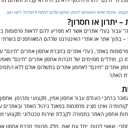
נית “חינם” להרוויח כסף ללא גביה וללא קבלת תשלום מל
צועי, איכותי ואישי המאפשר לעסק המקוון שלכם לצמוח ולהצליח? לחצו כאן…
 יתרון או חסרון?
אה” עבור בעלי אתרים אשר לא מפריע להם לראות פרסומות בתו
– בתוך אתר או אתרי האינטרנט שלהם המאוחסנים בשרתי ח
 פרסומות באתר, בעלי אתרים בחברת אחסון אתרים “חינם” ע
 כן, מודלים מסוימים של חברות אחסון אתרים “חינם” מאפ
סון אתרים “חינם” לאחסון אתרים בתשלום אולם ללא התמיכ
ת האתר.
ת
מוכר ברחבי העולם עבור אחסון אמין, מקצועי ומהימן. אחס
קוחותיה ואינו מציג פרסומות בפאנל ניהול האתר ובאתרים 
ות אחסון האתר בתמורה לקבלת שירות טכנולוגי מקצועי ושי
סחרי, שואף לרווח. יחד עם זאת, חלק מרווחי חברת אחסון