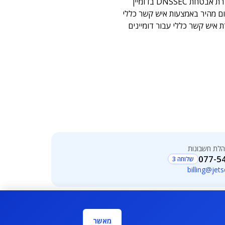
בטחת DNSSEC בדומיין
ם מהיר באמצעות איש קשר כללי
ת איש קשר כללי עבור דומיינים
לת חשבונות
077-5
שלוחה 3
billing@jets
מאשר
 ומוגנים על פי חוקי זכויות היוצרים. אין רשות להעתיקם, להפיצם,