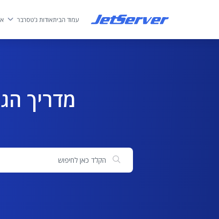
עמוד הבית
אודות ג’טסרבר
אח
חיפוש