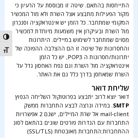
התייחסות בהתאם. שיטה זו מבוססת על הרעיון כי
מקור הפעילות מתבצע אצל השרת ולא מול המכשיר
המקומי שמתחבר. כל הזמן יש אינטראקציה וסנכרון
מול השרת ובעיקרון אין משמעות מיוחדת למכשיר
trast
מסוים שמתחבר לשימוש במיילים. היתרונות
והחסרונות של שיטה זו הם ההצלבה ההפוכה של
t size
יתרונות/חסרונות ה POP3, יש כל הזמן
אינטראקציה מול השרת וגם נפח האחסון גדל על
השרת שמאחסן בדרך כלל גם את האתר.
שליחת דואר
דואר יוצא לרוב יתבצע בפרוטוקול השליחה הנפוץ
SMTP
. במידה ונרצה לבצע התחברות ממשק
mail-client אל שרת המיילים, ישנם 2 אפשרויות
התחברות עם הגדרות פורטים שונים בהתאם לסוג
ההתחברות:התחברות מאובטחת (SSL/TLS)