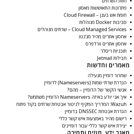
חוות השרתים
פתרונות התאוששות מאסון
חומת אש בענן – Cloud Firewall
סביבות Docker מנוהלות
Cloud Managed Services – שרתים מנוהלים
אחסון אתרים מהיר מג’נטו
אחסון אתרים וורדפרס
תוכניות ריסלר
חבילות Jetmail
מאמרים וחדשות
שחרור דומיין מנעילה
הגדרת שרתי שמות (Nameservers) לדומיין
אנשי הקשר של הדומיין – מהם?
איך אני יודע באיזה Nameservers הדומיין משתמש?
Wazuh: המדריך המקיף לניטור אבטחת שרתים בקוד פתוח
הגדרת אבטחת DNSSEC בדומיין
רישום מהיר באמצעות איש קשר כללי
יצירת איש קשר כללי עבור דומיינים
מאגר ידע, חוזים ותמיכה