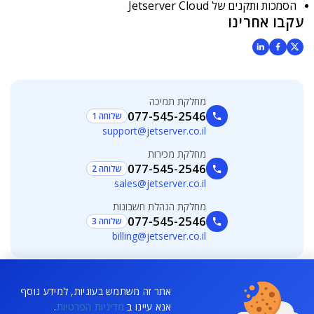
הסמכות ותקנים של Jetserver Cloud
עקבו אחרינו
מחלקת תמיכה
077-545-2546
שלוחה 1
support@jetserver.co.il
מחלקת מכירות
077-545-2546
שלוחה 2
sales@jetserver.co.il
מחלקת הנהלת חשבונות
077-545-2546
שלוחה 3
billing@jetserver.co.il
אתר זה משתמש בעוגיות, למידע נוסף
© 2026 All rights reserved - כל הזכויות שמורות - החומרים והתכנים
אנא עיינו ב
מדיניות הפרטיות
.