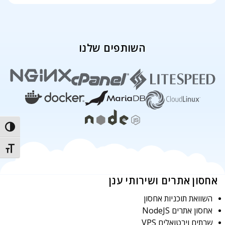
השותפים שלנו
trast
t size
אחסון אתרים ושירותי ענן
השוואת תוכניות אחסון
אחסון אתרים NodeJS
שרתים וירטואלים VPS