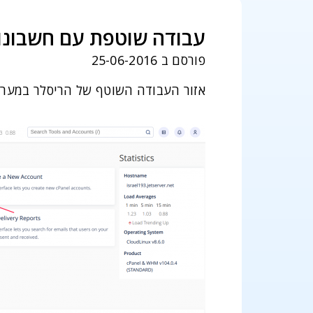
עבודה שוטפת עם חשבונ
פורסם ב 25-06-2016
אזור העבודה השוטף של הריסלר במערכת WHM, הינו List Accounts, תחת רובריקת Top Tools/Account Information, ל