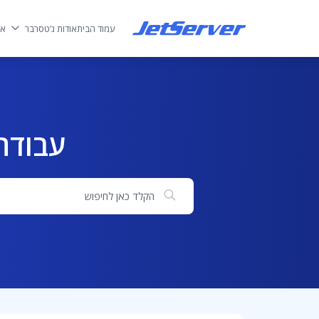
עמוד הבית
אודות ג’טסרבר
אח
עבודה
חיפוש