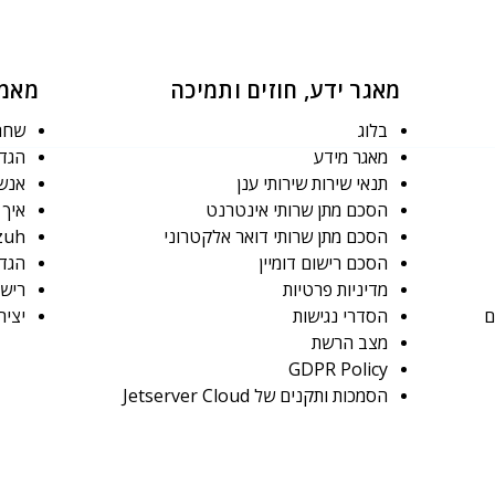
מאגר ידע, חוזים ותמיכה
מאמר
בלוג
שחרו
מאגר מידע
הגדרת ש
תנאי שירות שירותי ענן
אנשי
הסכם מתן שרותי אינטרנט
איך אני י
הסכם מתן שרותי דואר אלקטרוני
Wazuh: המדריך המקיף לנ
הסכם רישום דומיין
הגדרת א
מדיניות פרטיות
רישו
הסדרי נגישות
יציר
מצב הרשת
GDPR Policy
הסמכות ותקנים של Jetserver Cloud