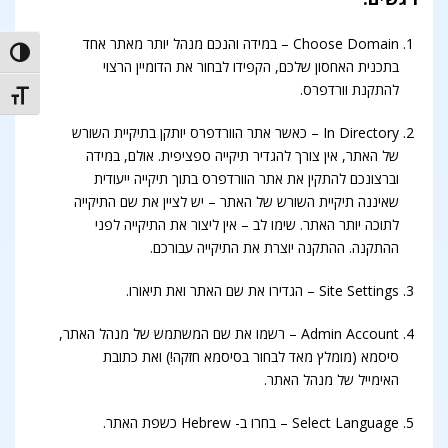
Choose Domain – במידה והנכם מנהל יותר מאתר אחד
trast
בתכנית האחסון שלכם, הקפידו לבחור את הדומיין הרצוי
להתקנת וורדפרס.
t size
In Directory – כאשר אתר הוורדפרס יותקן בתיקיית השורש
של האתר, אין צורך להגדיר תיקייה ספציפית. אולם, במידה
וברצונכם להתקין את אתר הוורדפרס בתוך תיקייה ייעודית
שאיננה תיקיית השורש של האתר – יש לציין את שם התיקייה
לתוכה יותר האתר. שימו לב – אין ליצור את התיקייה לפני
ההתקנה. ההתקנה יוצרת את התיקייה עבורכם.
Site Settings – הגדירו את שם האתר ואת תיאורו.
Admin Account – רשמו את שם המשתמש של מנהל האתר,
סיסמא (מומלץ מאד לבחור בסיסמא חזקה!) ואת כתובת
האימייל של מנהל האתר.
Select Language – בחרו ב- Hebrew כשפת האתר.